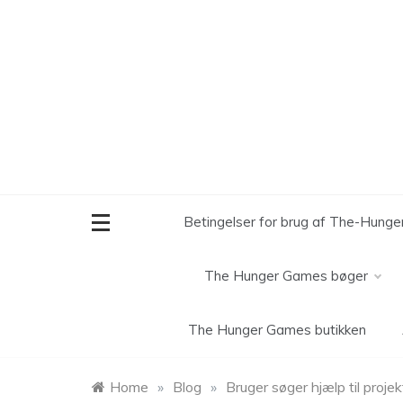
Skip
to
content
Betingelser for brug af The-Hung
The Hunger Games bøger
The Hunger Games butikken
Home
»
Blog
»
Bruger søger hjælp til proj