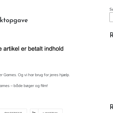
S
jektopgave
R
 Games. Og vi har brug for jeres hjælp.
Games – både bøger og film!