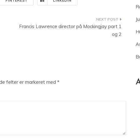
PINTEREST
LINKEDIN
R
Ju
Francis Lawrence director på Mockingjay part 1
H
og 2
As
B
A
e felter er markeret med
*