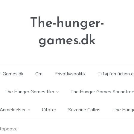
The-hunger-
games.dk
er-Games.dk
Om
Privatlivspolitik
Tilføj fan fiction 
The Hunger Games film
The Hunger Games Soundtrac
Anmeldelser
Citater
Suzanne Collins
The Hung
ektopgave