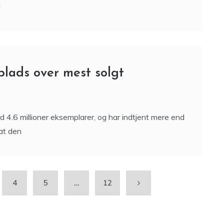
I
lads over mest solgt
.6 millioner eksemplarer, og har indtjent mere end
 at den
4
5
…
12