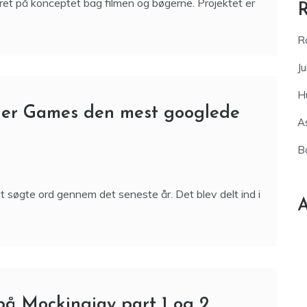
seret på konceptet bag filmen og bøgerne. Projektet er
R
Ju
H
er Games den mest googlede
As
B
st søgte ord gennem det seneste år. Det blev delt ind i
A
på Mockingjay part 1 og 2