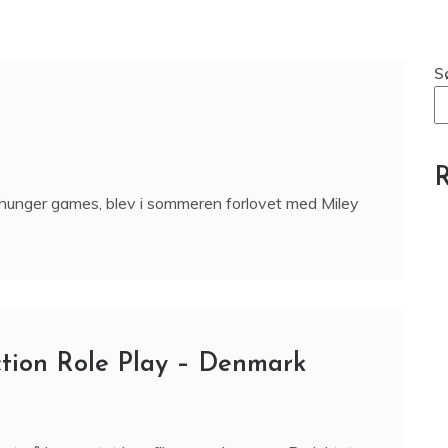
S
R
 hunger games, blev i sommeren forlovet med Miley
tion Role Play – Denmark