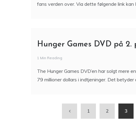
fans verden over. Via dette følgende link kan 
Hunger Games DVD på 2. p
1 Min Reading
The Hunger Games DVD’en har solgt mere end 4
79 millioner dollars i indtjeninger. Det betyder
1
2
3