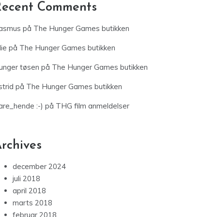
Recent Comments
asmus
på
The Hunger Games butikken
lie
på
The Hunger Games butikken
unger tøsen
på
The Hunger Games butikken
trid
på
The Hunger Games butikken
are_hende :-)
på
THG film anmeldelser
rchives
december 2024
juli 2018
april 2018
marts 2018
februar 2018