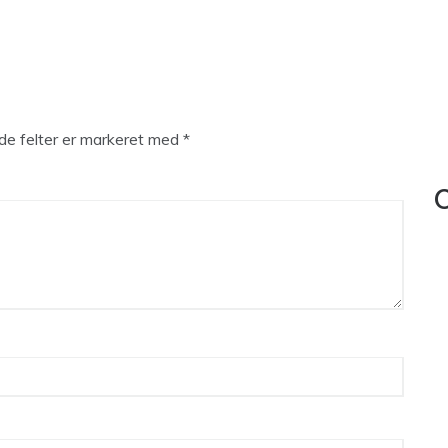
e felter er markeret med
*
C