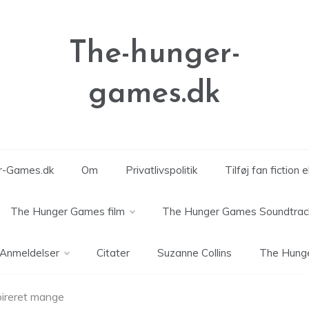
The-hunger-
games.dk
er-Games.dk
Om
Privatlivspolitik
Tilføj fan fiction 
The Hunger Games film
The Hunger Games Soundtrac
Anmeldelser
Citater
Suzanne Collins
The Hung
pireret mange