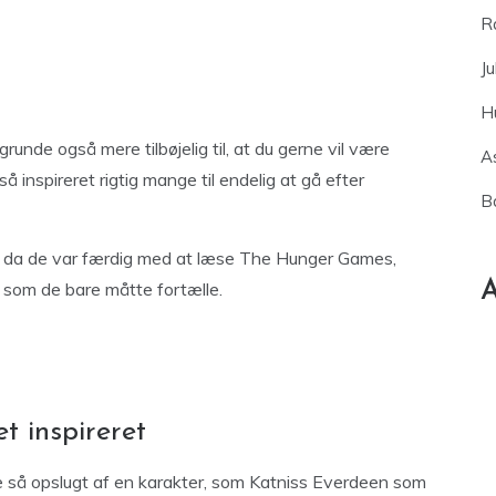
R
Ju
H
grunde også mere tilbøjelig til, at du gerne vil være
As
inspireret rigtig mange til endelig at gå efter
B
ve, da de var færdig med at læse The Hunger Games,
A
e, som de bare måtte fortælle.
t inspireret
ve så opslugt af en karakter, som Katniss Everdeen som